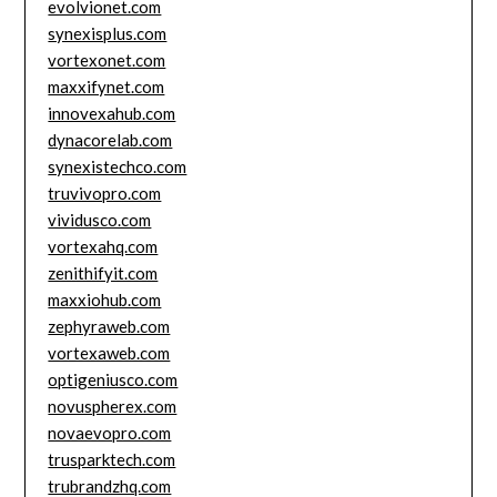
evolvionet.com
synexisplus.com
vortexonet.com
maxxifynet.com
innovexahub.com
dynacorelab.com
synexistechco.com
truvivopro.com
vividusco.com
vortexahq.com
zenithifyit.com
maxxiohub.com
zephyraweb.com
vortexaweb.com
optigeniusco.com
novuspherex.com
novaevopro.com
trusparktech.com
trubrandzhq.com