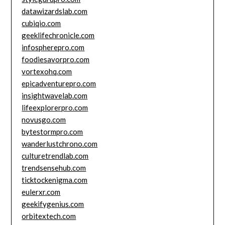
datawizardslab.com
cubiqio.com
geeklifechronicle.com
infospherepro.com
foodiesavorpro.com
vortexohq.com
epicadventurepro.com
insightwavelab.com
lifeexplorerpro.com
novusgo.com
bytestormpro.com
wanderlustchrono.com
culturetrendlab.com
trendsensehub.com
ticktockenigma.com
eulerxr.com
geekifygenius.com
orbitextech.com