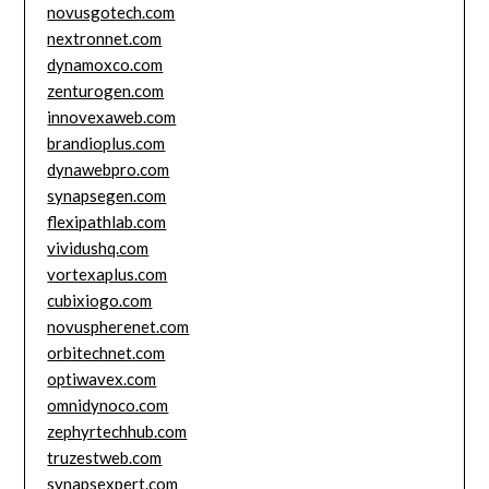
novusgotech.com
nextronnet.com
dynamoxco.com
zenturogen.com
innovexaweb.com
brandioplus.com
dynawebpro.com
synapsegen.com
flexipathlab.com
vividushq.com
vortexaplus.com
cubixiogo.com
novuspherenet.com
orbitechnet.com
optiwavex.com
omnidynoco.com
zephyrtechhub.com
truzestweb.com
synapsexpert.com