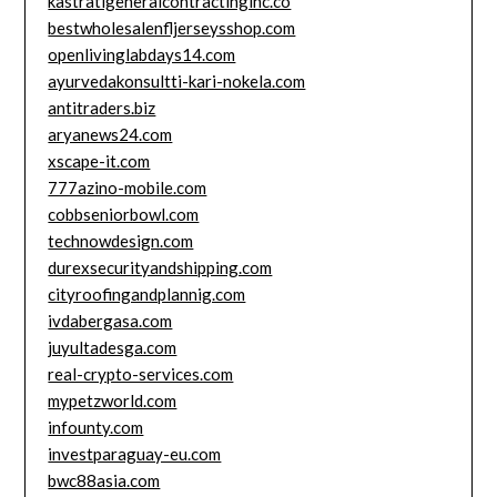
kastratigeneralcontractinginc.co
bestwholesalenfljerseysshop.com
openlivinglabdays14.com
ayurvedakonsultti-kari-nokela.com
antitraders.biz
aryanews24.com
xscape-it.com
777azino-mobile.com
cobbseniorbowl.com
technowdesign.com
durexsecurityandshipping.com
cityroofingandplannig.com
ivdabergasa.com
juyultadesga.com
real-crypto-services.com
mypetzworld.com
infounty.com
investparaguay-eu.com
bwc88asia.com