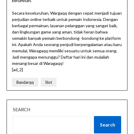
kerumitan.
Secara keseluruhan, Wargaqq dengan cepat menjadi tujuan
perjudian online terbaik untuk pemain Indonesia. Dengan
berbagai permainan, layanan pelanggan yang sangat baik,
dan lingkungan game yang aman, tidak heran bahwa
semakin banyak pemain berbondong -bondong ke platform
ini. Apakah Anda seorang penjudi berpengalaman atau baru
memulai, Waragaqq memiliki sesuatu untuk semua orang.
Jadi mengapa menunggu? Daftar hari ini dan mulailah
menang besar di Waragaqq!
[ad_2]
Bandarqq
Slot
SEARCH
Search