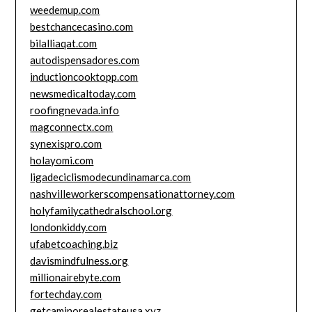
weedemup.com
bestchancecasino.com
bilalliaqat.com
autodispensadores.com
inductioncooktopp.com
newsmedicaltoday.com
roofingnevada.info
magconnectx.com
synexispro.com
holayomi.com
ligadeciclismodecundinamarca.com
nashvilleworkerscompensationattorney.com
holyfamilycathedralschool.org
londonkiddy.com
ufabetcoaching.biz
davismindfulness.org
millionairebyte.com
fortechday.com
getcaminorealestateusa.xyz