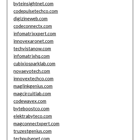
byteinsightnet.com
codepulsetechco.com
digizineweb.com
codeconnectx.com
infomatrixxpert.com
innovexaronet.com
techvistanow.com
infomatrixhq.com
cubixiosparklab.com
novaevotech.com
innovextechco.com
maglinkgenius.com
magcircuitlab.com
codewavex.com
byteboostco.com
elektrabyteco.com
magconnectxpert.com
truzestgenius.com
techpulsenet.com