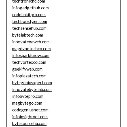
techtronixhq.com
infogadgethub.com
codelinkitpro.com
techboostgen.com
techsensehub.com
bytelabtech.com
innovatexaweb.com
magdynotechco.com
infosparkitnow.com
techvortexco.com
geekifyweb.com
infoplazatech.com
bytegeniusxpert.com
innovatebytelab.com
infobytepro.com
magbytego.com
codegeniusnet.com
infoinsightnet.com
bytesourcehq.com