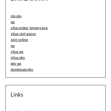
qiu qiu
qq
situs poker terpercaya
situs slot gacor
slot online
qq
situs qq
situs pkv
pkv qq
dominoqq pkv
Links