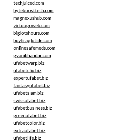
techjuiced.com
byteboosttech.com
magnexushub.com
virtuogoweb.com
biglotshours.com
buyliraglutide.com
onlinesafemeds.com
gyanibhandar.com
ufabetwarp.biz
ufabetclip.biz
expertufabet.biz
fantasyufabet.biz
ufabetsiam.biz
swissufabet.biz
ufabetbusiness.biz
greenufabet.biz
ufabetcolor.biz
extraufabet.biz
ufabetlife.biz