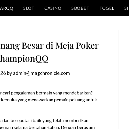
DARQQ
SLOT
CASINO
SBOBET
TOGEL
S
nang Besar di Meja Poker
 ChampionQQ
026
by
admin@magchronicle.com
ncari pengalaman bermain yang mendebarkan?
erkemuka yang menawarkan pemain peluang untuk
a dan bereputasi baik yang telah memberikan
pemain selama bertahun-tahun. Dengan beragam