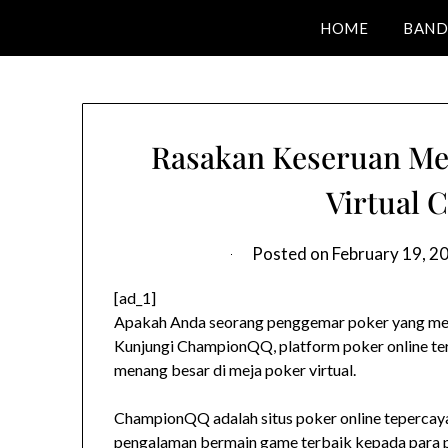
HOME
BAN
Rasakan Keseruan Me
Virtual
Posted on
February 19, 2
[ad_1]
Apakah Anda seorang penggemar poker yang me
Kunjungi ChampionQQ, platform poker online t
menang besar di meja poker virtual.
ChampionQQ adalah situs poker online tepercay
pengalaman bermain game terbaik kepada para 