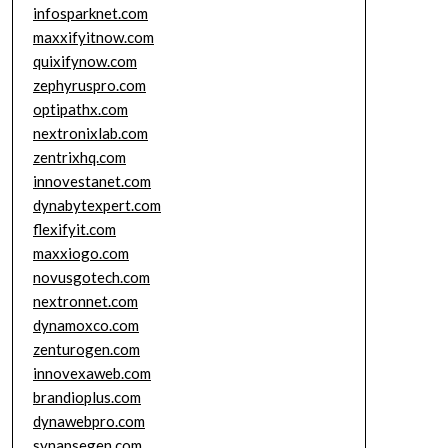
infosparknet.com
maxxifyitnow.com
quixifynow.com
zephyruspro.com
optipathx.com
nextronixlab.com
zentrixhq.com
innovestanet.com
dynabytexpert.com
flexifyit.com
maxxiogo.com
novusgotech.com
nextronnet.com
dynamoxco.com
zenturogen.com
innovexaweb.com
brandioplus.com
dynawebpro.com
synapsegen.com