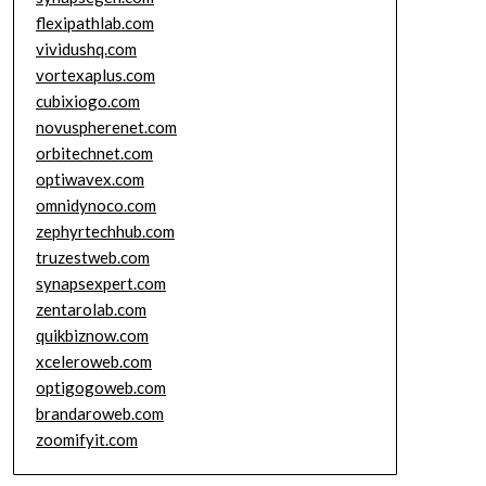
flexipathlab.com
vividushq.com
vortexaplus.com
cubixiogo.com
novuspherenet.com
orbitechnet.com
optiwavex.com
omnidynoco.com
zephyrtechhub.com
truzestweb.com
synapsexpert.com
zentarolab.com
quikbiznow.com
xceleroweb.com
optigogoweb.com
brandaroweb.com
zoomifyit.com