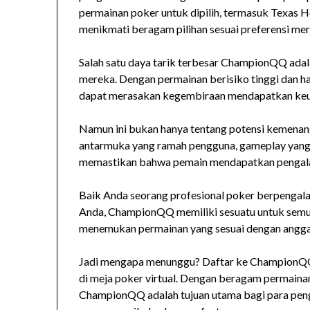
permainan poker untuk dipilih, termasuk Texas H
menikmati beragam pilihan sesuai preferensi mer
Salah satu daya tarik terbesar ChampionQQ adal
mereka. Dengan permainan berisiko tinggi dan h
dapat merasakan kegembiraan mendapatkan keun
Namun ini bukan hanya tentang potensi kemenan
antarmuka yang ramah pengguna, gameplay yang m
memastikan bahwa pemain mendapatkan pengala
Baik Anda seorang profesional poker berpengal
Anda, ChampionQQ memiliki sesuatu untuk semua
menemukan permainan yang sesuai dengan anggar
Jadi mengapa menunggu? Daftar ke ChampionQQ h
di meja poker virtual. Dengan beragam permainan
ChampionQQ adalah tujuan utama bagi para pe