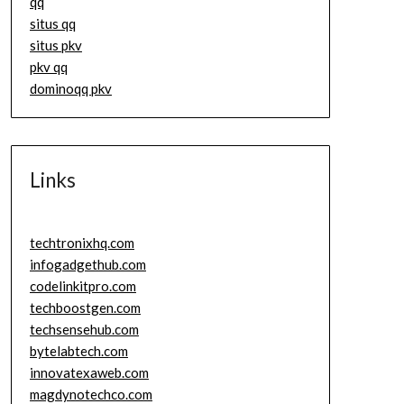
qq
situs qq
situs pkv
pkv qq
dominoqq pkv
Links
techtronixhq.com
infogadgethub.com
codelinkitpro.com
techboostgen.com
techsensehub.com
bytelabtech.com
innovatexaweb.com
magdynotechco.com