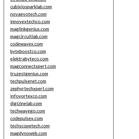
cubixiosparklab.com
novaevotech.com
innovextechco.com
maglinkgenius.com
magcircuitlab.com
codewavex.com
byteboostco.com
elektrabyteco.com
magconnectxpert.com
truzestgenius.com
techpulsenet.com
zephyrtechxpert.com
infovortexco.com
digizinelab.com
techwavego.com
codepulsex.com
techscopetech.com
magdynoweb.com