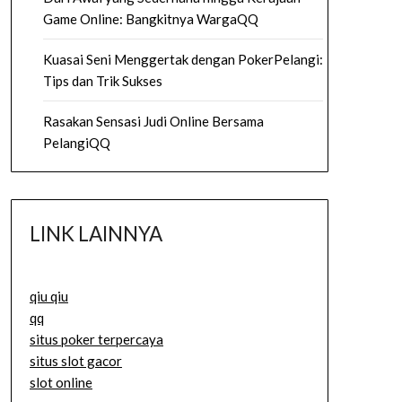
Game Online: Bangkitnya WargaQQ
Kuasai Seni Menggertak dengan PokerPelangi:
Tips dan Trik Sukses
Rasakan Sensasi Judi Online Bersama
PelangiQQ
LINK LAINNYA
qiu qiu
qq
situs poker terpercaya
situs slot gacor
slot online