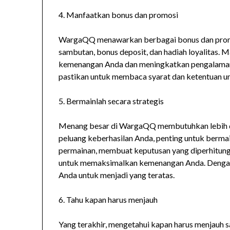
4. Manfaatkan bonus dan promosi
WargaQQ menawarkan berbagai bonus dan promo
sambutan, bonus deposit, dan hadiah loyalitas.
kemenangan Anda dan meningkatkan pengalaman
pastikan untuk membaca syarat dan ketentuan 
5. Bermainlah secara strategis
Menang besar di WargaQQ membutuhkan lebih d
peluang keberhasilan Anda, penting untuk bermai
permainan, membuat keputusan yang diperhitungk
untuk memaksimalkan kemenangan Anda. Dengan
Anda untuk menjadi yang teratas.
6. Tahu kapan harus menjauh
Yang terakhir, mengetahui kapan harus menjauh 