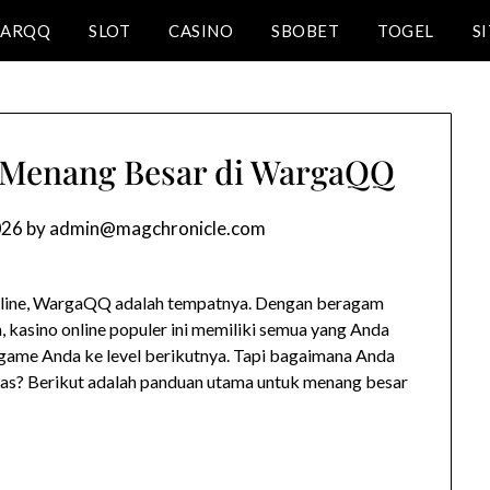
DARQQ
SLOT
CASINO
SBOBET
TOGEL
S
Menang Besar di WargaQQ
026
by
admin@magchronicle.com
online, WargaQQ adalah tempatnya. Dengan beragam
kasino online populer ini memiliki semua yang Anda
me Anda ke level berikutnya. Tapi bagaimana Anda
as? Berikut adalah panduan utama untuk menang besar