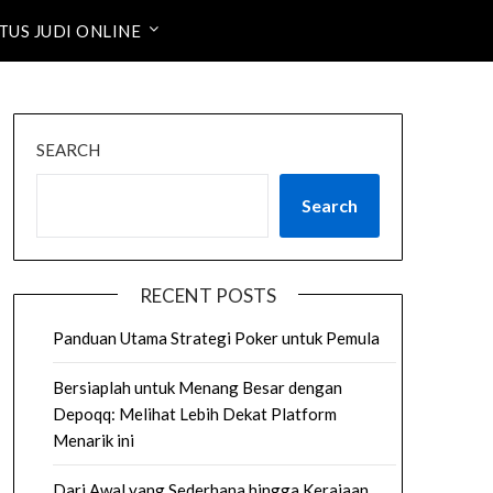
ITUS JUDI ONLINE
SEARCH
Search
RECENT POSTS
Panduan Utama Strategi Poker untuk Pemula
Bersiaplah untuk Menang Besar dengan
Depoqq: Melihat Lebih Dekat Platform
Menarik ini
Dari Awal yang Sederhana hingga Kerajaan