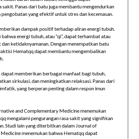
sakit. Panas dari batu juga membantu mengendurkan
 pengobatan yang efektif untuk stres dan kecemasan.
mberikan dampak positif terhadap aliran energi tubuh.
 bahwa energi tubuh, atau “qi”, dapat terhambat atau
it dan ketidaknyamanan. Dengan menempatkan batu
, praktisi Hematqq dapat membantu mengembalikan
h.
 dapat memberikan berbagai manfaat bagi tubuh,
an sirkulasi, dan meningkatkan relaksasi. Panas dari
imfatik, yang berperan penting dalam respon imun
Alternative and Complementary Medicine menemukan
q mengalami pengurangan rasa sakit yang signifikan
. Studi lain yang diterbitkan dalam Journal of
ve Medicine menemukan bahwa Hematqq dapat