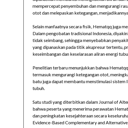
mempercepat penyembuhan dan mengurangi rasa 
otot dan melepaskan ketegangan, menjadikannya
Selain manfaatnya secara fisik, Hematqq juga me
Dalam pengobatan tradisional Indonesia, diyakini
tidak seimbang, sehingga menyebabkan penyak
yang dipanaskan pada titik akupresur tertentu
keseimbangan dan keselarasan aliran energi tubu
Penelitian terbaru menunjukkan bahwa Hematqq
termasuk mengurangi ketegangan otot, meningkatk
batu juga dapat membantu menstimulasi sistem l
tubuh.
Satu studi yang diterbitkan dalam Journal of 
bahwa peserta yang menerima perawatan Hematq
dan peningkatan kesejahteraan secara keseluruhan
Evidence-Based Complementary and Alternati