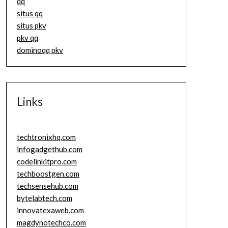
qq
situs qq
situs pkv
pkv qq
dominoqq pkv
Links
techtronixhq.com
infogadgethub.com
codelinkitpro.com
techboostgen.com
techsensehub.com
bytelabtech.com
innovatexaweb.com
magdynotechco.com