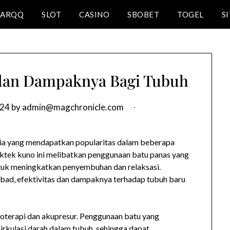
DARQQ
SLOT
CASINO
SBOBET
TOGEL
S
 dan Dampaknya Bagi Tubuh
024
by
admin@magchronicle.com
ia yang mendapatkan popularitas dalam beberapa
aktek kuno ini melibatkan penggunaan batu panas yang
untuk meningkatkan penyembuhan dan relaksasi.
abad, efektivitas dan dampaknya terhadap tubuh baru
moterapi dan akupresur. Penggunaan batu yang
rkulasi darah dalam tubuh, sehingga dapat