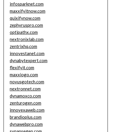
infosparknet.com
maxxifyitnow.com
quixifynow.com
zephyruspro.com
optipathx.com
nextronixlab.com
zentrixhq.com
innovestanet.com
dynabytexpert.com
flexifyit.com
maxxiogo.com
novusgotech.com
nextronnet.com
dynamoxco.com
zenturogen.com
innovexaweb.com
brandioplus.com
dynawebpro.com
synapsegen.com