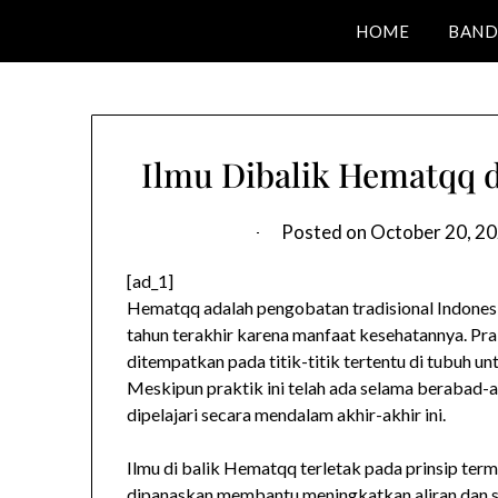
HOME
BAN
Ilmu Dibalik Hematqq
Posted on
October 20, 2
[ad_1]
Hematqq adalah pengobatan tradisional Indones
tahun terakhir karena manfaat kesehatannya. Pr
ditempatkan pada titik-titik tertentu di tubuh 
Meskipun praktik ini telah ada selama berabad-
dipelajari secara mendalam akhir-akhir ini.
Ilmu di balik Hematqq terletak pada prinsip ter
dipanaskan membantu meningkatkan aliran dan si