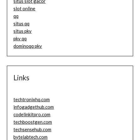
situs slot gacor
slot online
qq
situs qq
situs pkv
pkv qq
dominoqq pkv
Links
techtronixhq.com
infogadgethub.com
codelinkitpro.com
techboostgen.com
techsensehub.com
bytelabtech.com