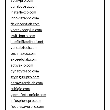
actifypro.com
dynaboostx.com
instaflexco.com
innovistapro.com
flexiboostlab.com
vortexohqplus.com
swiftiopro.com
hamilelikbelirtisi.net
versalotech.com
techmaxco.com
exceedolab.com
activaxio.com
dynabytesco.com
stylegurupro.com
datawizardslab.com
cubiqio.com
geeklifechronicle.com
infospherepro.com
foodiesavorpro.com