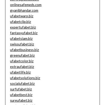
onlinesafemeds.com
gyanibhandar.com
ufabetwarp.biz
ufabetclip.biz
expertufabet.biz
fantasyufabet.biz
ufabetsiam.biz
swissufabet.biz
ufabetbusiness.biz
greenufabet.biz
ufabetcolor.biz
extraufabet.biz
ufabetlife.biz
ufabetsolutions.biz
socialufabet.biz
surfufabet.biz
ufabetbest.biz
sureufabet.biz