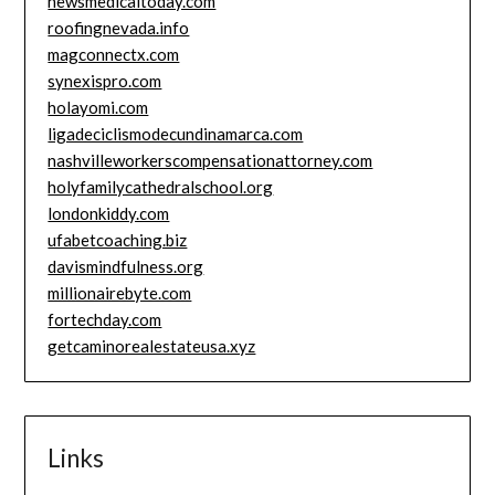
newsmedicaltoday.com
roofingnevada.info
magconnectx.com
synexispro.com
holayomi.com
ligadeciclismodecundinamarca.com
nashvilleworkerscompensationattorney.com
holyfamilycathedralschool.org
londonkiddy.com
ufabetcoaching.biz
davismindfulness.org
millionairebyte.com
fortechday.com
getcaminorealestateusa.xyz
Links