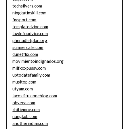
techsilvers.com
ningkatinskill.com
fivsport.com
templatedzine.com
lawinfoadvice.com
phenqdietplan.org
sumnercafe.com
dunetflix.com
movimientoindignados.org
milfxxxpussy.com
uptodatefamily.com
musitop.com
utyam.com
lacostituzioneblog.com
ohyeea.com
zhitiemoe.com
nungkub.com
anotherindian.com