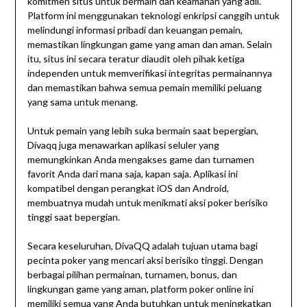
komitmen situs untuk bermain dan keamanan yang adil.
Platform ini menggunakan teknologi enkripsi canggih untuk
melindungi informasi pribadi dan keuangan pemain,
memastikan lingkungan game yang aman dan aman. Selain
itu, situs ini secara teratur diaudit oleh pihak ketiga
independen untuk memverifikasi integritas permainannya
dan memastikan bahwa semua pemain memiliki peluang
yang sama untuk menang.
Untuk pemain yang lebih suka bermain saat bepergian,
Divaqq juga menawarkan aplikasi seluler yang
memungkinkan Anda mengakses game dan turnamen
favorit Anda dari mana saja, kapan saja. Aplikasi ini
kompatibel dengan perangkat iOS dan Android,
membuatnya mudah untuk menikmati aksi poker berisiko
tinggi saat bepergian.
Secara keseluruhan, DivaQQ adalah tujuan utama bagi
pecinta poker yang mencari aksi berisiko tinggi. Dengan
berbagai pilihan permainan, turnamen, bonus, dan
lingkungan game yang aman, platform poker online ini
memiliki semua yang Anda butuhkan untuk meningkatkan