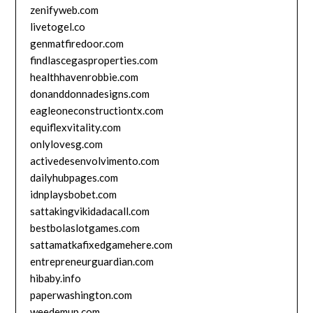
zenifyweb.com
livetogel.co
genmatfiredoor.com
findlascegasproperties.com
healthhavenrobbie.com
donanddonnadesigns.com
eagleoneconstructiontx.com
equiflexvitality.com
onlylovesg.com
activedesenvolvimento.com
dailyhubpages.com
idnplaysbobet.com
sattakingvikidadacall.com
bestbolaslotgames.com
sattamatkafixedgamehere.com
entrepreneurguardian.com
hibaby.info
paperwashington.com
weedemup.com