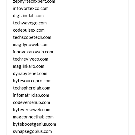
zephyrtechxpert.com
infovortexco.com
digizinelab.com
techwavego.com
codepulsex.com
techscopetech.com
magdynoweb.com
innovexaroweb.com
techreviveco.com
maglinkaro.com
dynabytenet.com
bytesourcepro.com
techspherelab.com
infomatrixlab.com
codeversehub.com
byteverseweb.com
magconnecthub.com
byteboostgenius.com
synapsegoplus.com