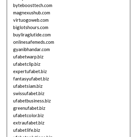
byteboosttech.com
magnexushub.com
virtuogoweb.com
biglotshours.com
buyliraglutide.com
onlinesafemeds.com
gyanibhandar.com
ufabetwarp.biz
ufabetclip.biz
expertufabet.biz
fantasyufabet.biz
ufabetsiam.biz
swissufabet.biz
ufabetbusiness.biz
greenufabet.biz
ufabetcolor.biz
extraufabet.biz
ufabetlife.biz