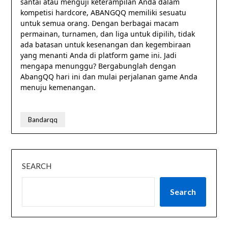
santai atau menguji keterampilan Anda dalam
kompetisi hardcore, ABANGQQ memiliki sesuatu
untuk semua orang. Dengan berbagai macam
permainan, turnamen, dan liga untuk dipilih, tidak
ada batasan untuk kesenangan dan kegembiraan
yang menanti Anda di platform game ini. Jadi
mengapa menunggu? Bergabunglah dengan
AbangQQ hari ini dan mulai perjalanan game Anda
menuju kemenangan.
Bandarqq
SEARCH
Search