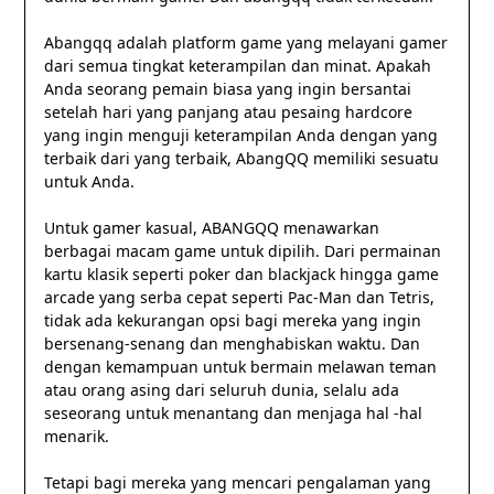
Abangqq adalah platform game yang melayani gamer
dari semua tingkat keterampilan dan minat. Apakah
Anda seorang pemain biasa yang ingin bersantai
setelah hari yang panjang atau pesaing hardcore
yang ingin menguji keterampilan Anda dengan yang
terbaik dari yang terbaik, AbangQQ memiliki sesuatu
untuk Anda.
Untuk gamer kasual, ABANGQQ menawarkan
berbagai macam game untuk dipilih. Dari permainan
kartu klasik seperti poker dan blackjack hingga game
arcade yang serba cepat seperti Pac-Man dan Tetris,
tidak ada kekurangan opsi bagi mereka yang ingin
bersenang-senang dan menghabiskan waktu. Dan
dengan kemampuan untuk bermain melawan teman
atau orang asing dari seluruh dunia, selalu ada
seseorang untuk menantang dan menjaga hal -hal
menarik.
Tetapi bagi mereka yang mencari pengalaman yang