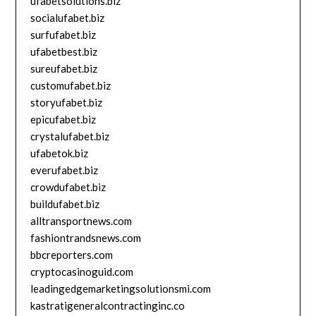
ufabetsolutions.biz
socialufabet.biz
surfufabet.biz
ufabetbest.biz
sureufabet.biz
customufabet.biz
storyufabet.biz
epicufabet.biz
crystalufabet.biz
ufabetok.biz
everufabet.biz
crowdufabet.biz
buildufabet.biz
alltransportnews.com
fashiontrandsnews.com
bbcreporters.com
cryptocasinoguid.com
leadingedgemarketingsolutionsmi.com
kastratigeneralcontractinginc.co