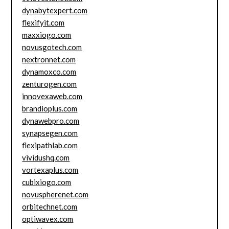
dynabytexpert.com
flexifyit.com
maxxiogo.com
novusgotech.com
nextronnet.com
dynamoxco.com
zenturogen.com
innovexaweb.com
brandioplus.com
dynawebpro.com
synapsegen.com
flexipathlab.com
vividushq.com
vortexaplus.com
cubixiogo.com
novuspherenet.com
orbitechnet.com
optiwavex.com