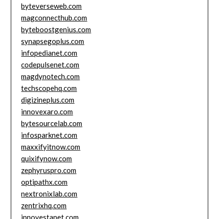
byteverseweb.com
magconnecthub.com
byteboostgenius.com
synapsegoplus.com
infopedianet.com
codepulsenet.com
magdynotech.com
techscopehq.com
digizineplus.com
innovexaro.com
bytesourcelab.com
infosparknet.com
maxxifyitnow.com
quixifynow.com
zephyruspro.com
optipathx.com
nextronixlab.com
zentrixhq.com
innovestanet.com