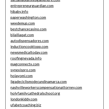
entrepreneurguardian.com
hibaby.info
paperwashington.com
weedemup.com
bestchancecasino.com
bilalliaqat.com
autodispensadores.com
inductioncooktopp.com
newsmedicaltoday.com
roofingnevada.info
magconnectx.com
synexispro.com
holayomi.com
ligadeciclismodecundinamarca.com
nashvilleworkerscompensationattorney.com
holyfamilycathedralschool.org
londonkiddy.com
ufabetcoaching.biz