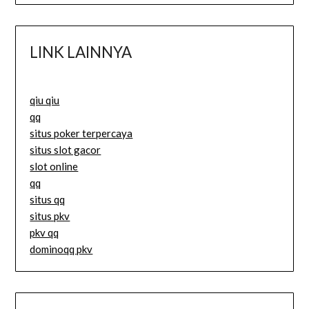
LINK LAINNYA
qiu qiu
qq
situs poker terpercaya
situs slot gacor
slot online
qq
situs qq
situs pkv
pkv qq
dominoqq pkv