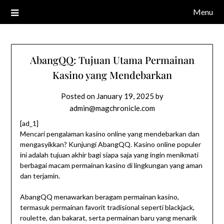
Menu
AbangQQ: Tujuan Utama Permainan
Kasino yang Mendebarkan
Posted on
January 19, 2025
by
admin@magchronicle.com
[ad_1]
Mencari pengalaman kasino online yang mendebarkan dan
mengasyikkan? Kunjungi AbangQQ. Kasino online populer
ini adalah tujuan akhir bagi siapa saja yang ingin menikmati
berbagai macam permainan kasino di lingkungan yang aman
dan terjamin.
AbangQQ menawarkan beragam permainan kasino,
termasuk permainan favorit tradisional seperti blackjack,
roulette, dan bakarat, serta permainan baru yang menarik