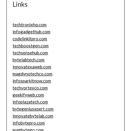
Links
techtronixhq.com
infogadgethub.com
codelinkitpro.com
techboostgen.com
techsensehub.com
bytelabtech.com
innovatexaweb.com
magdynotechco.com
infosparkitnow.com
techvortexco.com
geekifyweb.com
infoplazatech.com
bytegeniusxpert.com
innovatebytelab.com
infobytepro.com
magbytego.com