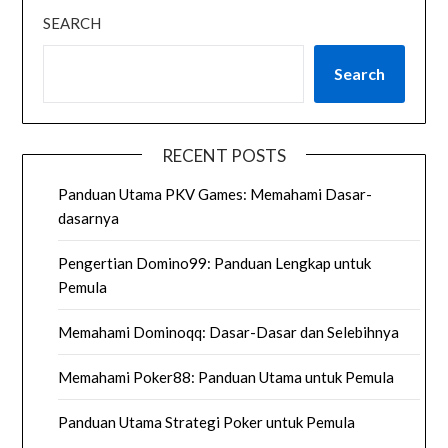
SEARCH
Search
RECENT POSTS
Panduan Utama PKV Games: Memahami Dasar-
dasarnya
Pengertian Domino99: Panduan Lengkap untuk
Pemula
Memahami Dominoqq: Dasar-Dasar dan Selebihnya
Memahami Poker88: Panduan Utama untuk Pemula
Panduan Utama Strategi Poker untuk Pemula