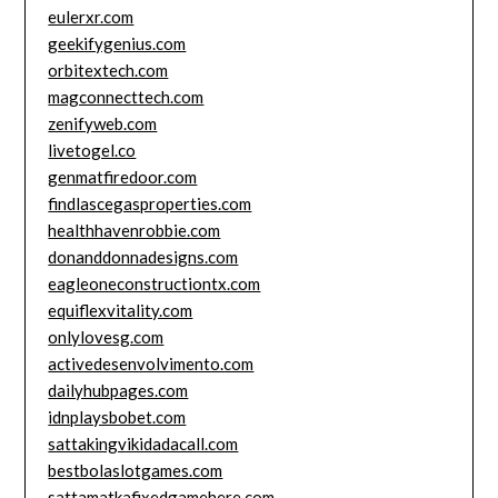
eulerxr.com
geekifygenius.com
orbitextech.com
magconnecttech.com
zenifyweb.com
livetogel.co
genmatfiredoor.com
findlascegasproperties.com
healthhavenrobbie.com
donanddonnadesigns.com
eagleoneconstructiontx.com
equiflexvitality.com
onlylovesg.com
activedesenvolvimento.com
dailyhubpages.com
idnplaysbobet.com
sattakingvikidadacall.com
bestbolaslotgames.com
sattamatkafixedgamehere.com