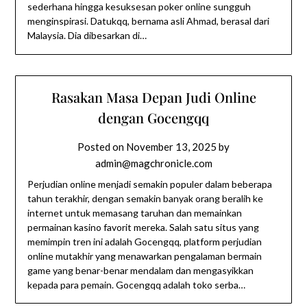
sederhana hingga kesuksesan poker online sungguh
menginspirasi. Datukqq, bernama asli Ahmad, berasal dari
Malaysia. Dia dibesarkan di…
Rasakan Masa Depan Judi Online
dengan Gocengqq
Posted on
November 13, 2025
by
admin@magchronicle.com
Perjudian online menjadi semakin populer dalam beberapa
tahun terakhir, dengan semakin banyak orang beralih ke
internet untuk memasang taruhan dan memainkan
permainan kasino favorit mereka. Salah satu situs yang
memimpin tren ini adalah Gocengqq, platform perjudian
online mutakhir yang menawarkan pengalaman bermain
game yang benar-benar mendalam dan mengasyikkan
kepada para pemain. Gocengqq adalah toko serba…