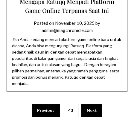
Mengapa Ratuqq Menjadi Platform
Game Online Terpanas Saat Ini
Posted on
November 10, 2025
by
admin@magchronicle.com
Jika Anda sedang mencari platform game online baru untuk
dicoba, Anda bisa mengunjungi Ratuqq. Platform yang
sedang naik daun ini dengan cepat mendapatkan
popularitas di kalangan gamer dari segala usia dan tingkat
keahlian, dan untuk alasan yang bagus. Dengan beragam
pilihan permainan, antarmuka yang ramah pengguna, serta
promosi dan bonus menarik, Ratuqq dengan cepat
menjadi…
Previous
43
Next