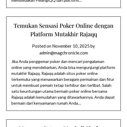
membedakan PelangiQQ dari platform…
Temukan Sensasi Poker Online dengan
Platform Mutakhir Rajaqq
Posted on
November 10, 2025
by
admin@magchronicle.com
Jika Anda penggemar poker dan mencari pengalaman
online yang mendebarkan, Anda bisa mengunjungi platform
mutakhir Rajaqq. Rajaqq adalah situs poker online
terkemuka yang menawarkan beragam permainan dan fitur
untuk membuat pemain tetap terhibur dan terlibat. Salah
satu keuntungan utama bermain poker online bersama
Rajaqq adalah kemudahan yang ditawarkannya. Anda dapat
bermain dari kenyamanan rumah Anda…