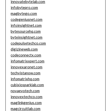
innovatebytelab.com
infobytepro.com
magbytego.com
codegeniusnet.com
infoinsightnet.com
bytesourcehq.com
byteinsightnet.com
codepulsetechco.com
digizineweb.com
codeconnectx.com
infomatrixxpert.com
innovexaronet.com
techvistanow.com
infomatrixhq.com
cubixiosparklab.com
novaevotech.com
innovextechco.com
maglinkgenius.com
magcircuitlab.com