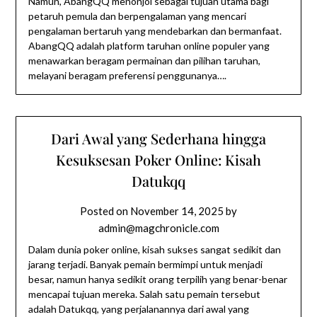
Namun, AbangQQ menonjol sebagai tujuan utama bagi
petaruh pemula dan berpengalaman yang mencari
pengalaman bertaruh yang mendebarkan dan bermanfaat.
AbangQQ adalah platform taruhan online populer yang
menawarkan beragam permainan dan pilihan taruhan,
melayani beragam preferensi penggunanya….
Dari Awal yang Sederhana hingga
Kesuksesan Poker Online: Kisah
Datukqq
Posted on
November 14, 2025
by
admin@magchronicle.com
Dalam dunia poker online, kisah sukses sangat sedikit dan
jarang terjadi. Banyak pemain bermimpi untuk menjadi
besar, namun hanya sedikit orang terpilih yang benar-benar
mencapai tujuan mereka. Salah satu pemain tersebut
adalah Datukqq, yang perjalanannya dari awal yang