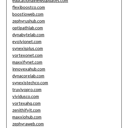
educationalnewsupdates.com
flexiboostco.com
boostioweb.com
zephyrushub.com
optipathlab.com
dynabytelab.com
evolvionet.com
synexisplus.com
vortexonet.com
maxxifynet.com
innovexahub.com
dynacorelab.com
synexistechco.com
truvivopro.com
vividusco.com
vortexahq.com
zenithifyit.com
maxxiohub.com
zephyraweb.com