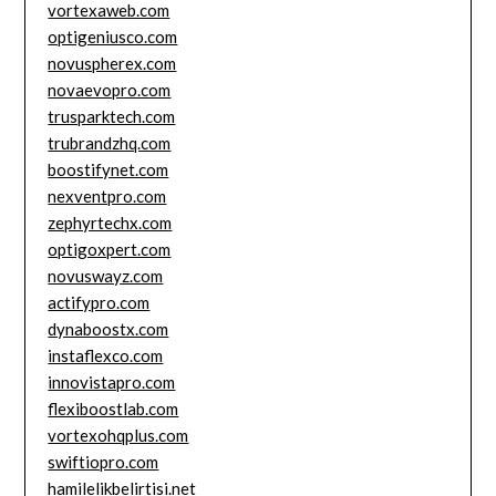
vortexaweb.com
optigeniusco.com
novuspherex.com
novaevopro.com
trusparktech.com
trubrandzhq.com
boostifynet.com
nexventpro.com
zephyrtechx.com
optigoxpert.com
novuswayz.com
actifypro.com
dynaboostx.com
instaflexco.com
innovistapro.com
flexiboostlab.com
vortexohqplus.com
swiftiopro.com
hamilelikbelirtisi.net