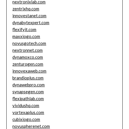
nextronixlab.com
zentrixhq.com
innovestanet.com
dynabytexpert.com
flexifyit.com
maxxiogo.com
novusgotech.com
nextronnet.com
dynamoxco.com
zenturogen.com
innovexaweb.com
brandioplus.com
dynawebpro.com
synapsegen.com
flexipathlab.com
vividushq.com
vortexaplus.com
cubixiogo.com
novuspherenet.com