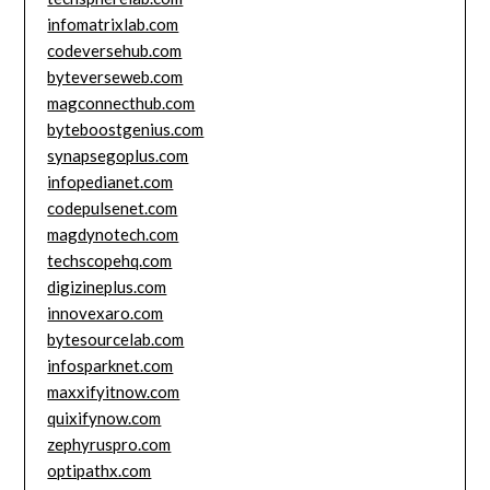
infomatrixlab.com
codeversehub.com
byteverseweb.com
magconnecthub.com
byteboostgenius.com
synapsegoplus.com
infopedianet.com
codepulsenet.com
magdynotech.com
techscopehq.com
digizineplus.com
innovexaro.com
bytesourcelab.com
infosparknet.com
maxxifyitnow.com
quixifynow.com
zephyruspro.com
optipathx.com