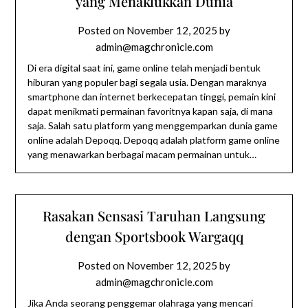
yang Menaklukkan Dunia
Posted on
November 12, 2025
by
admin@magchronicle.com
Di era digital saat ini, game online telah menjadi bentuk
hiburan yang populer bagi segala usia. Dengan maraknya
smartphone dan internet berkecepatan tinggi, pemain kini
dapat menikmati permainan favoritnya kapan saja, di mana
saja. Salah satu platform yang menggemparkan dunia game
online adalah Depoqq. Depoqq adalah platform game online
yang menawarkan berbagai macam permainan untuk…
Rasakan Sensasi Taruhan Langsung
dengan Sportsbook Wargaqq
Posted on
November 12, 2025
by
admin@magchronicle.com
Jika Anda seorang penggemar olahraga yang mencari