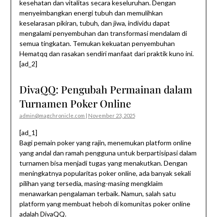
kesehatan dan vitalitas secara keseluruhan. Dengan
menyeimbangkan energi tubuh dan memulihkan
keselarasan pikiran, tubuh, dan jiwa, individu dapat
mengalami penyembuhan dan transformasi mendalam di
semua tingkatan. Temukan kekuatan penyembuhan
Hematqq dan rasakan sendiri manfaat dari praktik kuno ini.
[ad_2]
DivaQQ: Pengubah Permainan dalam
Turnamen Poker Online
admin@magchronicle.com
|
November 23, 2025
[ad_1]
Bagi pemain poker yang rajin, menemukan platform online
yang andal dan ramah pengguna untuk berpartisipasi dalam
turnamen bisa menjadi tugas yang menakutkan. Dengan
meningkatnya popularitas poker online, ada banyak sekali
pilihan yang tersedia, masing-masing mengklaim
menawarkan pengalaman terbaik. Namun, salah satu
platform yang membuat heboh di komunitas poker online
adalah DivaQQ.