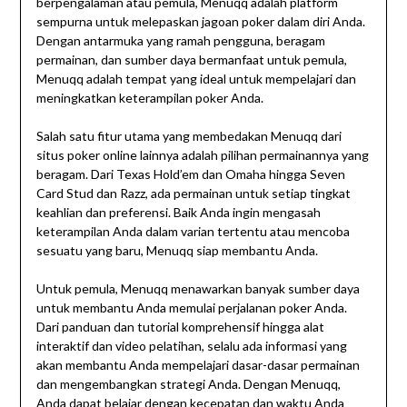
berpengalaman atau pemula, Menuqq adalah platform
sempurna untuk melepaskan jagoan poker dalam diri Anda.
Dengan antarmuka yang ramah pengguna, beragam
permainan, dan sumber daya bermanfaat untuk pemula,
Menuqq adalah tempat yang ideal untuk mempelajari dan
meningkatkan keterampilan poker Anda.
Salah satu fitur utama yang membedakan Menuqq dari
situs poker online lainnya adalah pilihan permainannya yang
beragam. Dari Texas Hold’em dan Omaha hingga Seven
Card Stud dan Razz, ada permainan untuk setiap tingkat
keahlian dan preferensi. Baik Anda ingin mengasah
keterampilan Anda dalam varian tertentu atau mencoba
sesuatu yang baru, Menuqq siap membantu Anda.
Untuk pemula, Menuqq menawarkan banyak sumber daya
untuk membantu Anda memulai perjalanan poker Anda.
Dari panduan dan tutorial komprehensif hingga alat
interaktif dan video pelatihan, selalu ada informasi yang
akan membantu Anda mempelajari dasar-dasar permainan
dan mengembangkan strategi Anda. Dengan Menuqq,
Anda dapat belajar dengan kecepatan dan waktu Anda