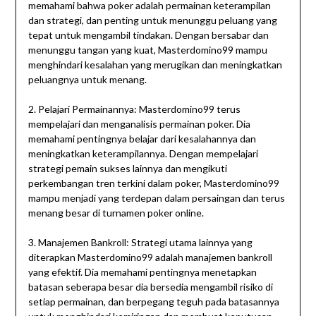
memahami bahwa poker adalah permainan keterampilan
dan strategi, dan penting untuk menunggu peluang yang
tepat untuk mengambil tindakan. Dengan bersabar dan
menunggu tangan yang kuat, Masterdomino99 mampu
menghindari kesalahan yang merugikan dan meningkatkan
peluangnya untuk menang.
2. Pelajari Permainannya: Masterdomino99 terus
mempelajari dan menganalisis permainan poker. Dia
memahami pentingnya belajar dari kesalahannya dan
meningkatkan keterampilannya. Dengan mempelajari
strategi pemain sukses lainnya dan mengikuti
perkembangan tren terkini dalam poker, Masterdomino99
mampu menjadi yang terdepan dalam persaingan dan terus
menang besar di turnamen poker online.
3. Manajemen Bankroll: Strategi utama lainnya yang
diterapkan Masterdomino99 adalah manajemen bankroll
yang efektif. Dia memahami pentingnya menetapkan
batasan seberapa besar dia bersedia mengambil risiko di
setiap permainan, dan berpegang teguh pada batasannya