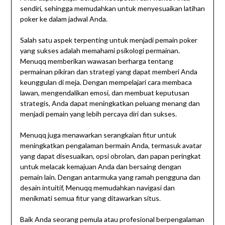
sendiri, sehingga memudahkan untuk menyesuaikan latihan
poker ke dalam jadwal Anda.
Salah satu aspek terpenting untuk menjadi pemain poker
yang sukses adalah memahami psikologi permainan.
Menuqq memberikan wawasan berharga tentang
permainan pikiran dan strategi yang dapat memberi Anda
keunggulan di meja. Dengan mempelajari cara membaca
lawan, mengendalikan emosi, dan membuat keputusan
strategis, Anda dapat meningkatkan peluang menang dan
menjadi pemain yang lebih percaya diri dan sukses.
Menuqq juga menawarkan serangkaian fitur untuk
meningkatkan pengalaman bermain Anda, termasuk avatar
yang dapat disesuaikan, opsi obrolan, dan papan peringkat
untuk melacak kemajuan Anda dan bersaing dengan
pemain lain. Dengan antarmuka yang ramah pengguna dan
desain intuitif, Menuqq memudahkan navigasi dan
menikmati semua fitur yang ditawarkan situs.
Baik Anda seorang pemula atau profesional berpengalaman