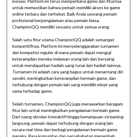
inovasi. Platform ini terus memperbarui game dan fiturnya
untuk memastikan bahwa pemain memiliki akses ke game
online terbaru dan terhebat. Baik Anda seorang pemain
profesional berpengalaman atau pemain biasa,
ChampionQQ memiliki sesuatu untuk semua orang.
Salah satu fitur utama ChampionQQ adalah semangat
kompetitifnya. Platform ini menyelenggarakan turnamen
dan kompetisi reguler di mana pemain dapat menguji
keterampilan mereka melawan orang lain dan bersaing
untuk mendapatkan hadiah uang tunai dan hadiah lainnya.
Turnamen ini adalah cara yang bagus untuk menantang diri
sendiri, meningkatkan keterampilan bermain game, dan
terhubung dengan pemain lain yang memiliki minat yang
sama terhadap game.
Selain turnamen, ChampionQQ juga menawarkan beragam
fitur lain untuk meningkatkan pengalaman bermain game.
Dari ruang obrolan interaktif hingga kemampuan streaming
langsung, pemain dapat terhubung dengan orang lain
secara real-time dan berbagi pengalaman bermain game
mereka. Rasa komunitas dan persahabatan menambah