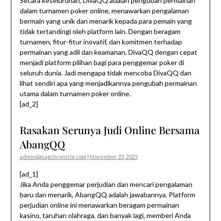
Secara keseluruhan, DivaQQ adalah pengubah permainan
dalam turnamen poker online, menawarkan pengalaman
bermain yang unik dan menarik kepada para pemain yang
tidak tertandingi oleh platform lain. Dengan beragam
turnamen, fitur-fitur inovatif, dan komitmen terhadap
permainan yang adil dan keamanan, DivaQQ dengan cepat
menjadi platform pilihan bagi para penggemar poker di
seluruh dunia. Jadi mengapa tidak mencoba DivaQQ dan
lihat sendiri apa yang menjadikannya pengubah permainan
utama dalam turnamen poker online.
[ad_2]
Rasakan Serunya Judi Online Bersama
AbangQQ
admin@magchronicle.com
|
November 23, 2025
[ad_1]
Jika Anda penggemar perjudian dan mencari pengalaman
baru dan menarik, AbangQQ adalah jawabannya. Platform
perjudian online ini menawarkan beragam permainan
kasino, taruhan olahraga, dan banyak lagi, memberi Anda