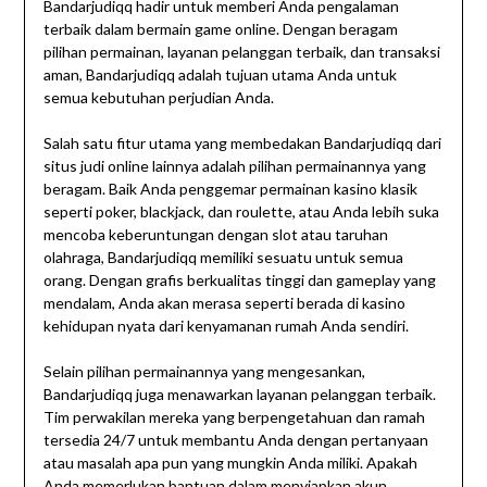
Bandarjudiqq hadir untuk memberi Anda pengalaman
terbaik dalam bermain game online. Dengan beragam
pilihan permainan, layanan pelanggan terbaik, dan transaksi
aman, Bandarjudiqq adalah tujuan utama Anda untuk
semua kebutuhan perjudian Anda.
Salah satu fitur utama yang membedakan Bandarjudiqq dari
situs judi online lainnya adalah pilihan permainannya yang
beragam. Baik Anda penggemar permainan kasino klasik
seperti poker, blackjack, dan roulette, atau Anda lebih suka
mencoba keberuntungan dengan slot atau taruhan
olahraga, Bandarjudiqq memiliki sesuatu untuk semua
orang. Dengan grafis berkualitas tinggi dan gameplay yang
mendalam, Anda akan merasa seperti berada di kasino
kehidupan nyata dari kenyamanan rumah Anda sendiri.
Selain pilihan permainannya yang mengesankan,
Bandarjudiqq juga menawarkan layanan pelanggan terbaik.
Tim perwakilan mereka yang berpengetahuan dan ramah
tersedia 24/7 untuk membantu Anda dengan pertanyaan
atau masalah apa pun yang mungkin Anda miliki. Apakah
Anda memerlukan bantuan dalam menyiapkan akun,