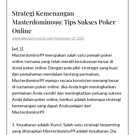
Strategi Kemenangan
Masterdomino99: Tips Sukses Poker
Online
admin@magchronicle.com
|
November 27, 2025
[ad_1]
Masterdomino99 merupakan salah satu pemain poker
online ternama yang telah meraih kesuksesan besar di
dunia poker online. Dengan pola pikir strategis yang kuat
dan pemahaman mendalam tentang permainan,
Masterdomino99 mampu secara konsisten menang besar
di turnamen poker online. Jika Anda ingin meningkatkan
permainan Anda sendiri dan meningkatkan peluang sukses
Anda dalam poker online, berikut adalah beberapa strategi
kemenangan yang dapat Anda pelajari dari
Masterdomino99.
1. Kesabaran adalah Kunci: Salah satu strategi terpenting
yang diterapkan Masterdomino99 adalah kesabaran. Dia