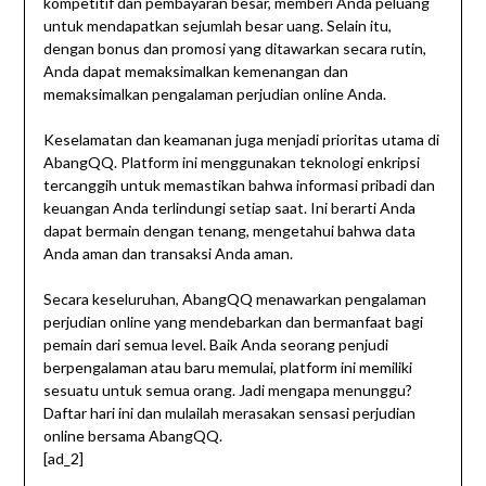
kompetitif dan pembayaran besar, memberi Anda peluang
untuk mendapatkan sejumlah besar uang. Selain itu,
dengan bonus dan promosi yang ditawarkan secara rutin,
Anda dapat memaksimalkan kemenangan dan
memaksimalkan pengalaman perjudian online Anda.
Keselamatan dan keamanan juga menjadi prioritas utama di
AbangQQ. Platform ini menggunakan teknologi enkripsi
tercanggih untuk memastikan bahwa informasi pribadi dan
keuangan Anda terlindungi setiap saat. Ini berarti Anda
dapat bermain dengan tenang, mengetahui bahwa data
Anda aman dan transaksi Anda aman.
Secara keseluruhan, AbangQQ menawarkan pengalaman
perjudian online yang mendebarkan dan bermanfaat bagi
pemain dari semua level. Baik Anda seorang penjudi
berpengalaman atau baru memulai, platform ini memiliki
sesuatu untuk semua orang. Jadi mengapa menunggu?
Daftar hari ini dan mulailah merasakan sensasi perjudian
online bersama AbangQQ.
[ad_2]