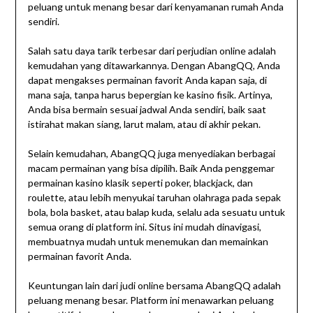
peluang untuk menang besar dari kenyamanan rumah Anda
sendiri.
Salah satu daya tarik terbesar dari perjudian online adalah
kemudahan yang ditawarkannya. Dengan AbangQQ, Anda
dapat mengakses permainan favorit Anda kapan saja, di
mana saja, tanpa harus bepergian ke kasino fisik. Artinya,
Anda bisa bermain sesuai jadwal Anda sendiri, baik saat
istirahat makan siang, larut malam, atau di akhir pekan.
Selain kemudahan, AbangQQ juga menyediakan berbagai
macam permainan yang bisa dipilih. Baik Anda penggemar
permainan kasino klasik seperti poker, blackjack, dan
roulette, atau lebih menyukai taruhan olahraga pada sepak
bola, bola basket, atau balap kuda, selalu ada sesuatu untuk
semua orang di platform ini. Situs ini mudah dinavigasi,
membuatnya mudah untuk menemukan dan memainkan
permainan favorit Anda.
Keuntungan lain dari judi online bersama AbangQQ adalah
peluang menang besar. Platform ini menawarkan peluang